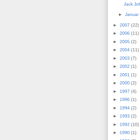
Jack Joh
►
Januar
►
2007
(22)
►
2006
(11)
►
2005
(2)
►
2004
(11)
►
2003
(7)
►
2002
(1)
►
2001
(1)
►
2000
(2)
►
1997
(4)
►
1996
(1)
►
1994
(2)
►
1993
(2)
►
1992
(10)
►
1990
(1)