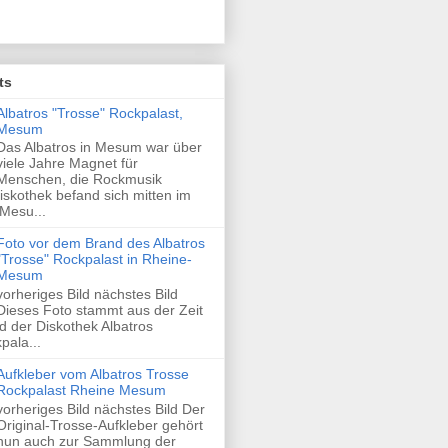
ts
Albatros "Trosse" Rockpalast,
Mesum
Das Albatros in Mesum war über
viele Jahre Magnet für
Menschen, die Rockmusik
skothek befand sich mitten im
Mesu...
Foto vor dem Brand des Albatros
"Trosse" Rockpalast in Rheine-
Mesum
vorheriges Bild nächstes Bild
Dieses Foto stammt aus der Zeit
 der Diskothek Albatros
pala...
Aufkleber vom Albatros Trosse
Rockpalast Rheine Mesum
vorheriges Bild nächstes Bild Der
Original-Trosse-Aufkleber gehört
nun auch zur Sammlung der