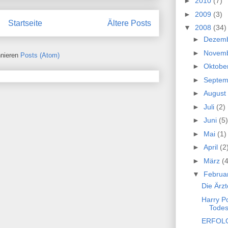
►
2010
(7)
►
2009
(3)
Startseite
Ältere Posts
▼
2008
(34)
►
Dezem
►
Novem
nieren
Posts (Atom)
►
Oktobe
►
Septe
►
August
►
Juli
(2)
►
Juni
(5)
►
Mai
(1)
►
April
(2
►
März
(4
▼
Februa
Die Ärzt
Harry Po
Tode
ERFOLG 