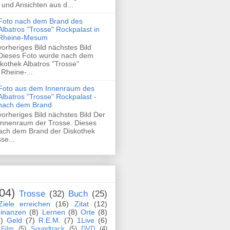
und Ansichten aus d...
Foto nach dem Brand des
Albatros "Trosse" Rockpalast in
Rheine-Mesum
vorheriges Bild nächstes Bild
Dieses Foto wurde nach dem
kothek Albatros "Trosse"
 Rheine-...
Foto aus dem Innenraum des
Albatros "Trosse" Rockpalast -
nach dem Brand
vorheriges Bild nächstes Bild Der
Innenraum der Trosse. Dieses
ach dem Brand der Diskothek
se...
04)
Trosse
(32)
Buch
(25)
Ziele erreichen
(16)
Zitat
(12)
inanzen
(8)
Lernen
(8)
Orte
(8)
)
Geld
(7)
R.E.M.
(7)
1Live
(6)
Film
(5)
Soundtrack
(5)
DVD
(4)