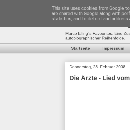
This site uses cookies from Google to 
are shared with Google along with per
Marco Ellin
statistics, and to detect and address 
Marco Elling´s Favourites. Eine Zu
autobiographischer Reihenfolge.
Startseite
Impressum
Donnerstag, 28. Februar 2008
Die Ärzte - Lied vo