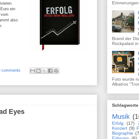
Erinnerungen 
ivieren.
 Euro ein
e vom
tammt also
e.
Brand der Dis
Rockpalast in
0 comments
Foto wurde n
Albatros "Tros
Schlagworte
had Eyes
Musik
(1
Erfolg
(17)
Konzert
(9)
F
Biographie
(7
Führung
(6)