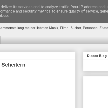
deliver its services and to analyze traffic. Your IP address and 
formance and security metrics to ensure quality of service, gen
g´s "MyFavourites"
abuse.
sammenstellung meiner liebsten Musik, Filme, Bücher, Personen, Zitate,
Dieses Blog
m Scheitern