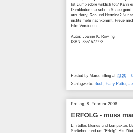
Ist Dumbledore wirklich tot? Kann e
Dumbledore so sehr in Snape geirrt
aus Harry, Ron und Hermine? Nur sc
nichts mehr nachkommt. Freue mich
Film-Versionen.
Autor: Joanne K. Rowling
ISBN: 3551577773
Posted by
Marco Elling
at
23:20
Schlagworte:
Buch
,
Harry Potter
,
Jo
Freitag, 8. Februar 2008
ERFOLG - muss man
Ein tolles kleines und kompaktes B
Sprüchen rund um "Erfolg". Als Zita