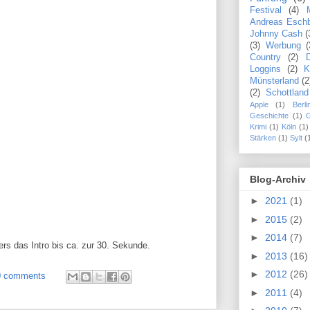
Festival
(4)
Andreas Esch
Johnny Cash
(
(3)
Werbung
(
Country
(2)
Loggins
(2)
K
Münsterland
(2
(2)
Schottland
Apple
(1)
Berli
Geschichte
(1)
Krimi
(1)
Köln
(1)
Stärken
(1)
Sylt
(
Blog-Archiv
►
2021
(1)
►
2015
(2)
►
2014
(7)
s das Intro bis ca. zur 30. Sekunde.
►
2013
(16)
►
2012
(26)
0 comments
►
2011
(4)