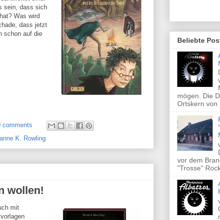
s sein, dass sich
 hat? Was wird
hade, dass jetzt
 schon auf die
Beliebte Pos
mögen. Die Di
Ortskern von 
0 comments
anne K. Rowling
vor dem Brand
"Trosse" Rock
 wollen!
uch mit
tvorlagen