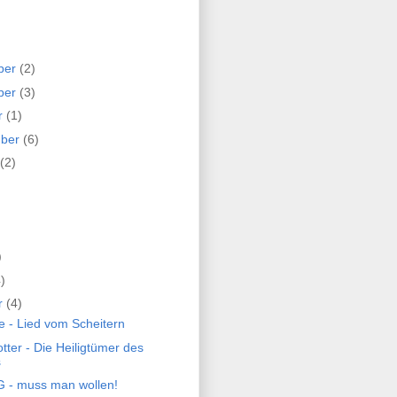
ber
(2)
ber
(3)
r
(1)
mber
(6)
(2)
)
)
r
(4)
e - Lied vom Scheitern
tter - Die Heiligtümer des
s
- muss man wollen!