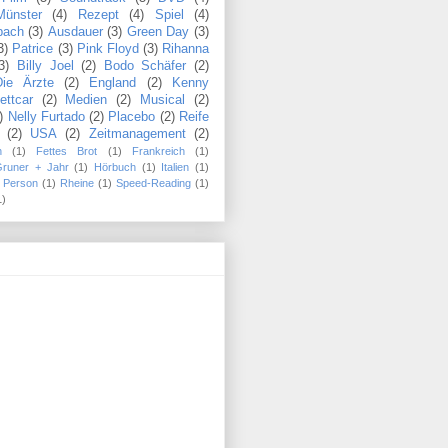
Münster
(4)
Rezept
(4)
Spiel
(4)
bach
(3)
Ausdauer
(3)
Green Day
(3)
3)
Patrice
(3)
Pink Floyd
(3)
Rihanna
3)
Billy Joel
(2)
Bodo Schäfer
(2)
Die Ärzte
(2)
England
(2)
Kenny
ettcar
(2)
Medien
(2)
Musical
(2)
)
Nelly Furtado
(2)
Placebo
(2)
Reife
(2)
USA
(2)
Zeitmanagement
(2)
n
(1)
Fettes Brot
(1)
Frankreich
(1)
Gruner + Jahr
(1)
Hörbuch
(1)
Italien
(1)
Person
(1)
Rheine
(1)
Speed-Reading
(1)
1)