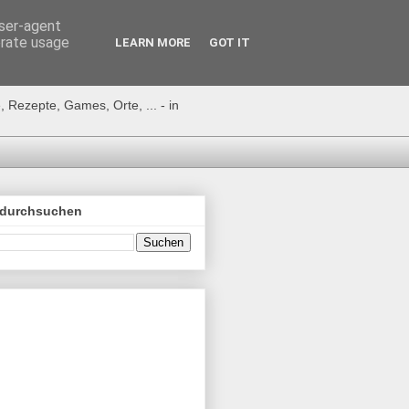
user-agent
erate usage
LEARN MORE
GOT IT
 Rezepte, Games, Orte, ... - in
 durchsuchen