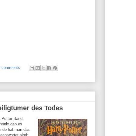
0 comments
eiligtümer des Todes
-Potter-Band.
hönix gab es
Ende hat man das
beantwortet sind: