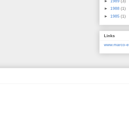
►
1989
(3)
►
1988
(1)
►
1985
(1)
Links
www.marco-el