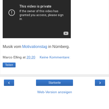
Musik vom
Motivationstag
in Nürnberg.
Marco Elling
at
20:20
Keine Kommentare:
Teilen
‹
›
Startseite
Web-Version anzeigen