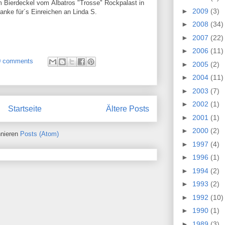
 Bierdeckel vom Albatros "Trosse" Rockpalast in
►
2009
(3)
nke für´s Einreichen an Linda S.
►
2008
(34)
►
2007
(22)
►
2006
(11)
0 comments
►
2005
(2)
►
2004
(11)
►
2003
(7)
►
2002
(1)
Startseite
Ältere Posts
►
2001
(1)
►
2000
(2)
nieren
Posts (Atom)
►
1997
(4)
►
1996
(1)
►
1994
(2)
►
1993
(2)
►
1992
(10)
►
1990
(1)
►
1989
(3)