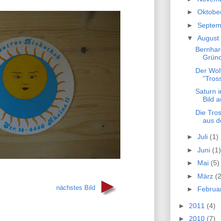
►
Oktobe
►
Septe
▼
August
Bernhar
Gründ
Der Wolf
"Tros
Saturn i
Bild 
Die Tro
aus d
►
Juli
(1)
►
Juni
(1)
►
Mai
(5)
►
März
(2
nächstes Bild
►
Februa
►
2011
(4)
►
2010
(7)