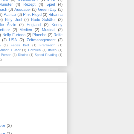
Münster
(4)
Rezept
(4)
Spiel
(4)
bach
(3)
Ausdauer
(3)
Green Day
(3)
3)
Patrice
(3)
Pink Floyd
(3)
Rihanna
3)
Billy Joel
(2)
Bodo Schäfer
(2)
Die Ärzte
(2)
England
(2)
Kenny
ettcar
(2)
Medien
(2)
Musical
(2)
)
Nelly Furtado
(2)
Placebo
(2)
Reife
(2)
USA
(2)
Zeitmanagement
(2)
n
(1)
Fettes Brot
(1)
Frankreich
(1)
Gruner + Jahr
(1)
Hörbuch
(1)
Italien
(1)
Person
(1)
Rheine
(1)
Speed-Reading
(1)
1)
ber
(2)
ber
(1)