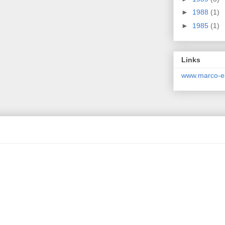
►
1988
(1)
►
1985
(1)
Links
www.marco-el