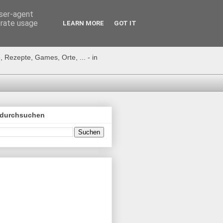
user-agent
erate usage
LEARN MORE
GOT IT
 Rezepte, Games, Orte, ... - in
 durchsuchen