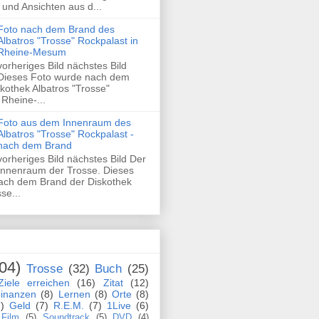
und Ansichten aus d...
Foto nach dem Brand des
Albatros "Trosse" Rockpalast in
Rheine-Mesum
vorheriges Bild nächstes Bild
Dieses Foto wurde nach dem
kothek Albatros "Trosse"
 Rheine-...
Foto aus dem Innenraum des
Albatros "Trosse" Rockpalast -
nach dem Brand
vorheriges Bild nächstes Bild Der
Innenraum der Trosse. Dieses
ach dem Brand der Diskothek
se...
04)
Trosse
(32)
Buch
(25)
Ziele erreichen
(16)
Zitat
(12)
inanzen
(8)
Lernen
(8)
Orte
(8)
)
Geld
(7)
R.E.M.
(7)
1Live
(6)
Film
(5)
Soundtrack
(5)
DVD
(4)