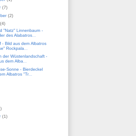
r
(7)
mber
(2)
(4)
d "Natz" Linnenbaum -
er des Alabatros...
 - Bild aus dem Albatros
se" Rockpala...
n der Wüstenlandschaft -
aus dem Alba...
sse-Sonne - Bierdeckel
em Albatros "Tr...
)
r
(1)