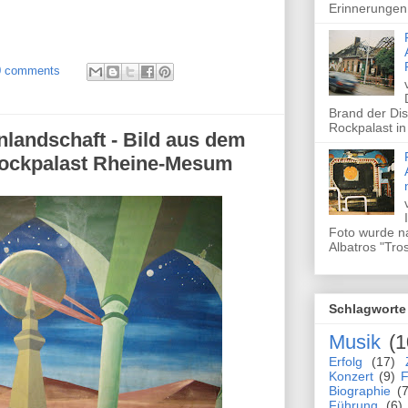
Erinnerungen 
0 comments
Brand der Dis
Rockpalast in
nlandschaft - Bild aus dem
Rockpalast Rheine-Mesum
Foto wurde n
Albatros "Tros
Schlagworte
Musik
(1
Erfolg
(17)
Konzert
(9)
F
Biographie
(7
Führung
(6)