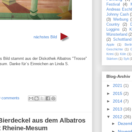
Festival
(4)
Andreas Esch
Johnny Cash
(
(3)
Werbung
(
Country
(2)
Loggins
(2)
K
Münsterland
(2
nächstes Bild
(2)
Schottland
Apple
(1)
Berli
Geschichte
(1)
Krimi
(1)
Köln
(1)
s Bild stammt aus der Diskothek Albatros "Trosse"
Stärken
(1)
Sylt
(
sum. Danke für´s Einreichen an Linda S.
Blog-Archiv
►
2021
(1)
►
2015
(2)
0 comments
►
2014
(7)
►
2013
(16)
▼
2012
(26)
Bierdeckel aus dem Albatros
►
Dezem
t Rheine-Mesum
►
Novem