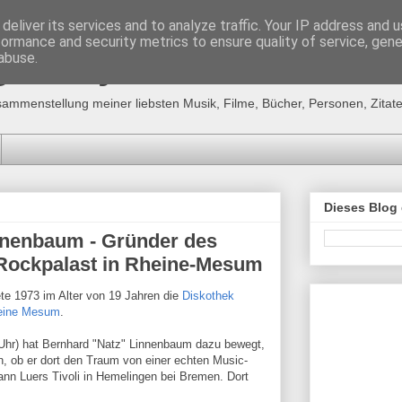
deliver its services and to analyze traffic. Your IP address and 
formance and security metrics to ensure quality of service, gen
g´s "MyFavourites"
abuse.
sammenstellung meiner liebsten Musik, Filme, Bücher, Personen, Zitate,
Dieses Blog
nnenbaum - Gründer des
 Rockpalast in Rheine-Mesum
te 1973 im Alter von 19 Jahren die
Diskothek
heine Mesum
.
Uhr) hat Bernhard "Natz" Linnenbaum dazu bewegt,
, ob er dort den Traum von einer echten Music-
ann Luers Tivoli in Hemelingen bei Bremen. Dort