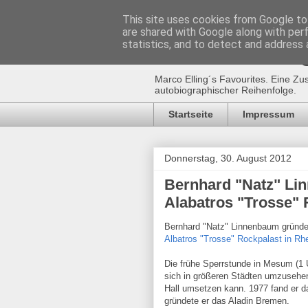
This site uses cookies from Google to 
are shared with Google along with per
Marco Ellin
statistics, and to detect and address 
Marco Elling´s Favourites. Eine Zu
autobiographischer Reihenfolge.
Startseite
Impressum
Donnerstag, 30. August 2012
Bernhard "Natz" Li
Alabatros "Trosse"
Bernhard "Natz" Linnenbaum gründe
Albatros "Trosse" Rockpalast in R
Die frühe Sperrstunde in Mesum (1 
sich in größeren Städten umzusehen
Hall umsetzen kann. 1977 fand er d
gründete er das Aladin Bremen.