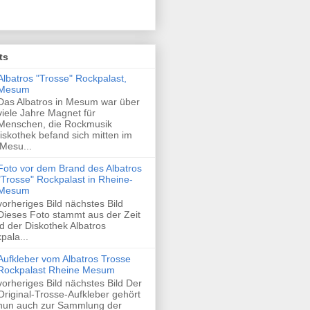
ts
Albatros "Trosse" Rockpalast,
Mesum
Das Albatros in Mesum war über
viele Jahre Magnet für
Menschen, die Rockmusik
skothek befand sich mitten im
Mesu...
Foto vor dem Brand des Albatros
"Trosse" Rockpalast in Rheine-
Mesum
vorheriges Bild nächstes Bild
Dieses Foto stammt aus der Zeit
 der Diskothek Albatros
pala...
Aufkleber vom Albatros Trosse
Rockpalast Rheine Mesum
vorheriges Bild nächstes Bild Der
Original-Trosse-Aufkleber gehört
nun auch zur Sammlung der