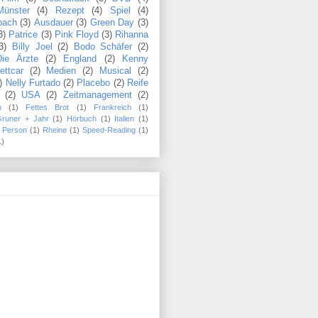
Münster
(4)
Rezept
(4)
Spiel
(4)
bach
(3)
Ausdauer
(3)
Green Day
(3)
3)
Patrice
(3)
Pink Floyd
(3)
Rihanna
3)
Billy Joel
(2)
Bodo Schäfer
(2)
Die Ärzte
(2)
England
(2)
Kenny
ettcar
(2)
Medien
(2)
Musical
(2)
)
Nelly Furtado
(2)
Placebo
(2)
Reife
(2)
USA
(2)
Zeitmanagement
(2)
n
(1)
Fettes Brot
(1)
Frankreich
(1)
Gruner + Jahr
(1)
Hörbuch
(1)
Italien
(1)
Person
(1)
Rheine
(1)
Speed-Reading
(1)
1)