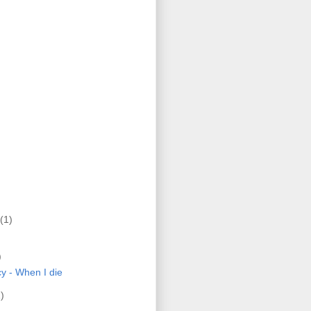
(1)
)
y - When I die
)