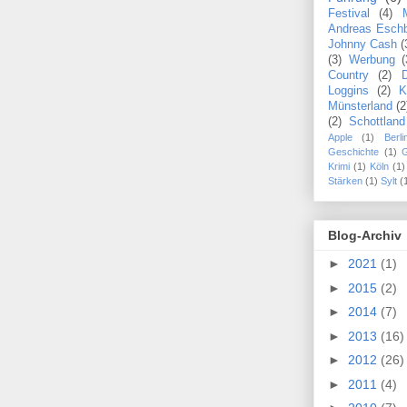
Festival
(4)
Andreas Esch
Johnny Cash
(
(3)
Werbung
(
Country
(2)
Loggins
(2)
K
Münsterland
(2
(2)
Schottland
Apple
(1)
Berli
Geschichte
(1)
Krimi
(1)
Köln
(1)
Stärken
(1)
Sylt
(
Blog-Archiv
►
2021
(1)
►
2015
(2)
►
2014
(7)
►
2013
(16)
►
2012
(26)
►
2011
(4)