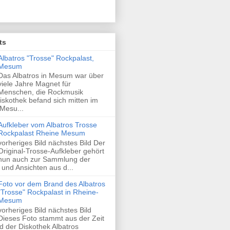
ts
Albatros "Trosse" Rockpalast,
Mesum
Das Albatros in Mesum war über
viele Jahre Magnet für
Menschen, die Rockmusik
skothek befand sich mitten im
Mesu...
Aufkleber vom Albatros Trosse
Rockpalast Rheine Mesum
vorheriges Bild nächstes Bild Der
Original-Trosse-Aufkleber gehört
nun auch zur Sammlung der
und Ansichten aus d...
Foto vor dem Brand des Albatros
"Trosse" Rockpalast in Rheine-
Mesum
vorheriges Bild nächstes Bild
Dieses Foto stammt aus der Zeit
 der Diskothek Albatros