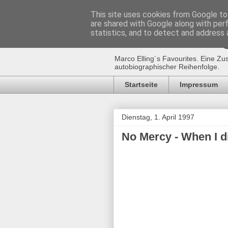
This site uses cookies from Google to 
are shared with Google along with per
Marco Ellin
statistics, and to detect and address 
Marco Elling´s Favourites. Eine Zu
autobiographischer Reihenfolge.
Startseite
Impressum
Dienstag, 1. April 1997
No Mercy - When I d