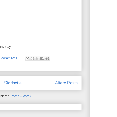
nny day.
0 comments
Startseite
Ältere Posts
nieren
Posts (Atom)