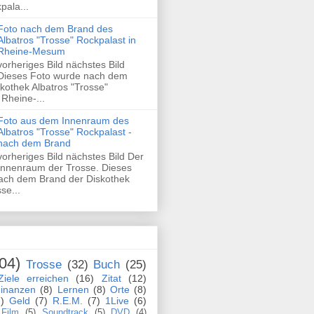
pala...
Foto nach dem Brand des
Albatros "Trosse" Rockpalast in
Rheine-Mesum
vorheriges Bild nächstes Bild
Dieses Foto wurde nach dem
kothek Albatros "Trosse"
 Rheine-...
Foto aus dem Innenraum des
Albatros "Trosse" Rockpalast -
nach dem Brand
vorheriges Bild nächstes Bild Der
Innenraum der Trosse. Dieses
ach dem Brand der Diskothek
se...
04)
Trosse
(32)
Buch
(25)
Ziele erreichen
(16)
Zitat
(12)
inanzen
(8)
Lernen
(8)
Orte
(8)
)
Geld
(7)
R.E.M.
(7)
1Live
(6)
Film
(5)
Soundtrack
(5)
DVD
(4)