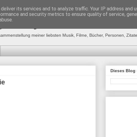
deliver its services and to analyze traffic. Your IP address and 
formance and security metrics to ensure quality of service, gen
g´s "MyFavourites"
abuse.
sammenstellung meiner liebsten Musik, Filme, Bücher, Personen, Zitate,
Dieses Blog
ie