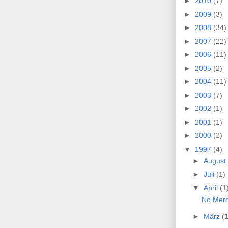
►
2010
(7)
►
2009
(3)
►
2008
(34)
►
2007
(22)
►
2006
(11)
►
2005
(2)
►
2004
(11)
►
2003
(7)
►
2002
(1)
►
2001
(1)
►
2000
(2)
▼
1997
(4)
►
August
►
Juli
(1)
▼
April
(1
No Merc
►
März
(1