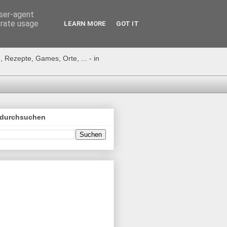
user-agent
erate usage
LEARN MORE
GOT IT
 Rezepte, Games, Orte, ... - in
 durchsuchen