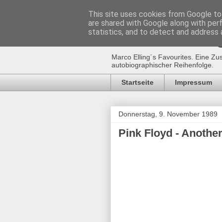
This site uses cookies from Google to 
are shared with Google along with per
Marco Ellin
statistics, and to detect and address 
Marco Elling´s Favourites. Eine Zu
autobiographischer Reihenfolge.
Startseite
Impressum
Donnerstag, 9. November 1989
Pink Floyd - Another