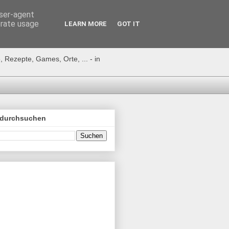
user-agent
erate usage
LEARN MORE
GOT IT
 Rezepte, Games, Orte, ... - in
 durchsuchen