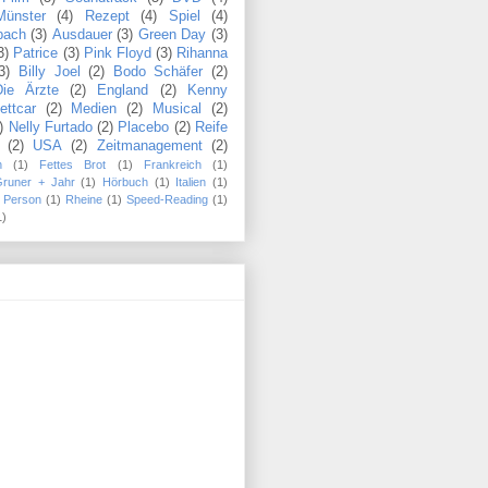
Münster
(4)
Rezept
(4)
Spiel
(4)
bach
(3)
Ausdauer
(3)
Green Day
(3)
3)
Patrice
(3)
Pink Floyd
(3)
Rihanna
3)
Billy Joel
(2)
Bodo Schäfer
(2)
Die Ärzte
(2)
England
(2)
Kenny
ettcar
(2)
Medien
(2)
Musical
(2)
)
Nelly Furtado
(2)
Placebo
(2)
Reife
(2)
USA
(2)
Zeitmanagement
(2)
n
(1)
Fettes Brot
(1)
Frankreich
(1)
Gruner + Jahr
(1)
Hörbuch
(1)
Italien
(1)
Person
(1)
Rheine
(1)
Speed-Reading
(1)
1)