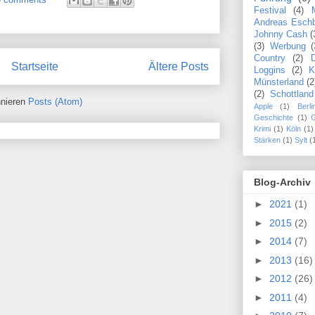
Festival
(4)
Andreas Esch
Johnny Cash
(
(3)
Werbung
(
Country
(2)
Startseite
Ältere Posts
Loggins
(2)
K
Münsterland
(2
(2)
Schottland
nieren
Posts (Atom)
Apple
(1)
Berli
Geschichte
(1)
Krimi
(1)
Köln
(1)
Stärken
(1)
Sylt
(
Blog-Archiv
►
2021
(1)
►
2015
(2)
►
2014
(7)
►
2013
(16)
►
2012
(26)
►
2011
(4)