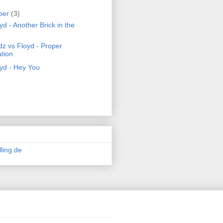
ber
(3)
yd - Another Brick in the
dz vs Floyd - Proper
tion
oyd - Hey You
ling.de