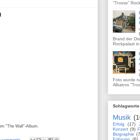
"Trosse" Rock
u
Brand der Dis
Rockpalast in
Foto wurde n
Albatros "Tros
Schlagworte
Musik
(1
Erfolg
(17)
vom "The Wall"-Album.
Konzert
(9)
F
Biographie
(7
Führung
(6)
0 comments