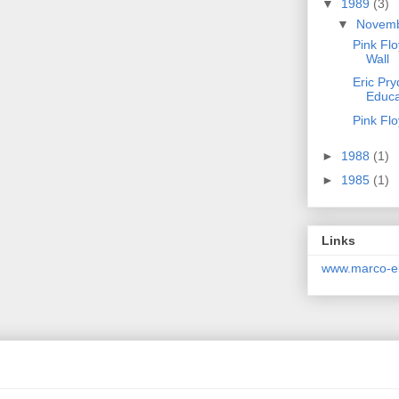
▼
1989
(3)
▼
Novem
Pink Flo
Wall
Eric Pry
Educa
Pink Fl
►
1988
(1)
►
1985
(1)
Links
www.marco-el