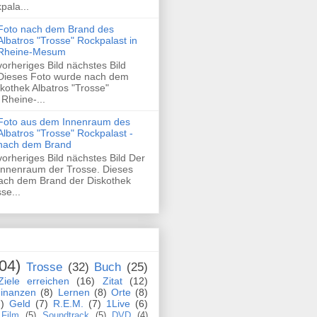
pala...
Foto nach dem Brand des
Albatros "Trosse" Rockpalast in
Rheine-Mesum
vorheriges Bild nächstes Bild
Dieses Foto wurde nach dem
kothek Albatros "Trosse"
 Rheine-...
Foto aus dem Innenraum des
Albatros "Trosse" Rockpalast -
nach dem Brand
vorheriges Bild nächstes Bild Der
Innenraum der Trosse. Dieses
ach dem Brand der Diskothek
se...
04)
Trosse
(32)
Buch
(25)
Ziele erreichen
(16)
Zitat
(12)
inanzen
(8)
Lernen
(8)
Orte
(8)
)
Geld
(7)
R.E.M.
(7)
1Live
(6)
Film
(5)
Soundtrack
(5)
DVD
(4)