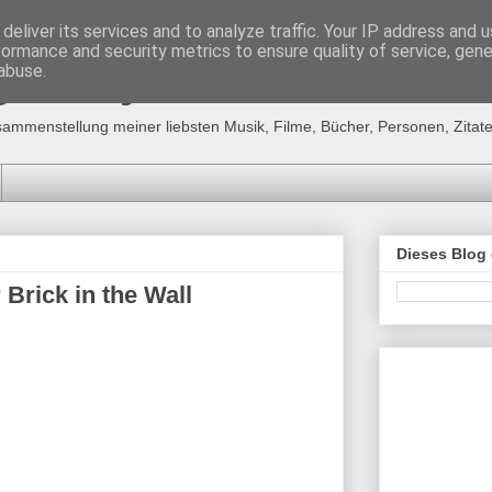
deliver its services and to analyze traffic. Your IP address and 
formance and security metrics to ensure quality of service, gen
g´s "MyFavourites"
abuse.
sammenstellung meiner liebsten Musik, Filme, Bücher, Personen, Zitate,
Dieses Blog
 Brick in the Wall