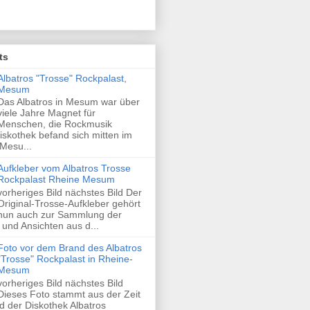
ts
Albatros "Trosse" Rockpalast,
Mesum
Das Albatros in Mesum war über
viele Jahre Magnet für
Menschen, die Rockmusik
skothek befand sich mitten im
Mesu...
Aufkleber vom Albatros Trosse
Rockpalast Rheine Mesum
vorheriges Bild nächstes Bild Der
Original-Trosse-Aufkleber gehört
nun auch zur Sammlung der
und Ansichten aus d...
Foto vor dem Brand des Albatros
"Trosse" Rockpalast in Rheine-
Mesum
vorheriges Bild nächstes Bild
Dieses Foto stammt aus der Zeit
 der Diskothek Albatros