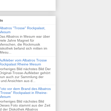
ts
Albatros "Trosse" Rockpalast,
Mesum
Das Albatros in Mesum war über
viele Jahre Magnet für
Menschen, die Rockmusik
skothek befand sich mitten im
Mesu...
Aufkleber vom Albatros Trosse
Rockpalast Rheine Mesum
vorheriges Bild nächstes Bild Der
Original-Trosse-Aufkleber gehört
nun auch zur Sammlung der
und Ansichten aus d...
Foto vor dem Brand des Albatros
"Trosse" Rockpalast in Rheine-
Mesum
vorheriges Bild nächstes Bild
Dieses Foto stammt aus der Zeit
 der Diskothek Albatros