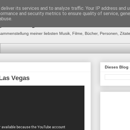
deliver its services and to analyze traffic. Your IP address and 
formance and security metrics to ensure quality of service, gen
g´s "MyFavourites"
abuse.
sammenstellung meiner liebsten Musik, Filme, Bücher, Personen, Zitate,
Dieses Blog
 Las Vegas