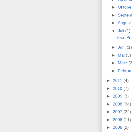
►
Oktobe
►
Septe
►
August
▼
Juli
(1)
Elvis Pr
►
Juni
(1)
►
Mai
(5)
►
März
(2
►
Februa
►
2011
(4)
►
2010
(7)
►
2009
(3)
►
2008
(34)
►
2007
(22)
►
2006
(11)
►
2005
(2)