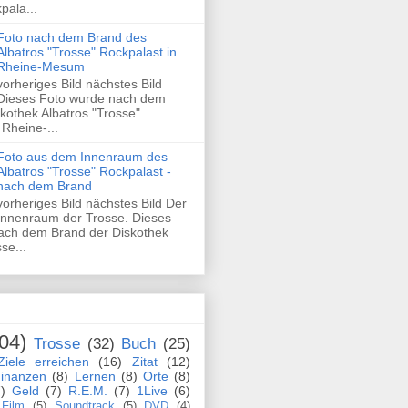
pala...
Foto nach dem Brand des
Albatros "Trosse" Rockpalast in
Rheine-Mesum
vorheriges Bild nächstes Bild
Dieses Foto wurde nach dem
kothek Albatros "Trosse"
 Rheine-...
Foto aus dem Innenraum des
Albatros "Trosse" Rockpalast -
nach dem Brand
vorheriges Bild nächstes Bild Der
Innenraum der Trosse. Dieses
ach dem Brand der Diskothek
se...
04)
Trosse
(32)
Buch
(25)
Ziele erreichen
(16)
Zitat
(12)
inanzen
(8)
Lernen
(8)
Orte
(8)
)
Geld
(7)
R.E.M.
(7)
1Live
(6)
Film
(5)
Soundtrack
(5)
DVD
(4)