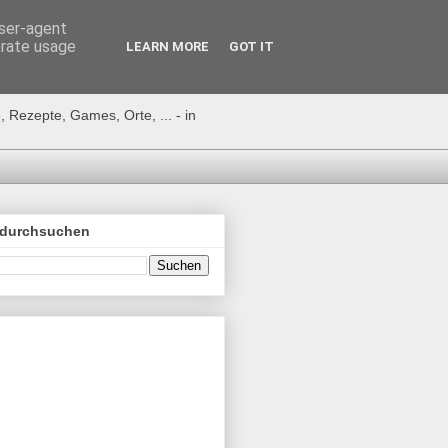
user-agent
erate usage
LEARN MORE
GOT IT
 Rezepte, Games, Orte, ... - in
 durchsuchen