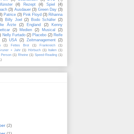
Münster
(4)
Rezept
(4)
Spiel
(4)
bach
(3)
Ausdauer
(3)
Green Day
(3)
3)
Patrice
(3)
Pink Floyd
(3)
Rihanna
3)
Billy Joel
(2)
Bodo Schäfer
(2)
Die Ärzte
(2)
England
(2)
Kenny
ettcar
(2)
Medien
(2)
Musical
(2)
)
Nelly Furtado
(2)
Placebo
(2)
Reife
(2)
USA
(2)
Zeitmanagement
(2)
n
(1)
Fettes Brot
(1)
Frankreich
(1)
Gruner + Jahr
(1)
Hörbuch
(1)
Italien
(1)
Person
(1)
Rheine
(1)
Speed-Reading
(1)
1)
ber
(2)
ber
(1)