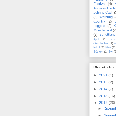
Festival
(4)
Andreas Esch
Johnny Cash
(
(3)
Werbung
(
Country
(2)
Loggins
(2)
K
Münsterland
(2
(2)
Schottland
Apple
(1)
Berli
Geschichte
(1)
Krimi
(1)
Köln
(1)
Stärken
(1)
Sylt
(
Blog-Archiv
►
2021
(1)
►
2015
(2)
►
2014
(7)
►
2013
(16)
▼
2012
(26)
►
Dezem
►
Novem