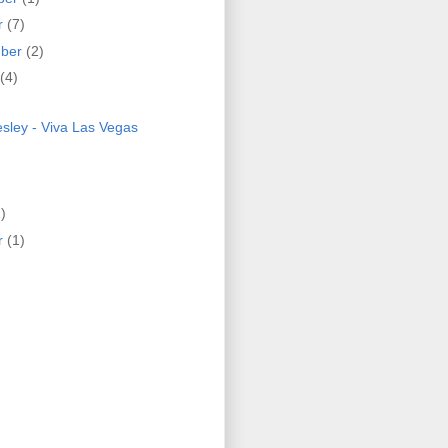
r
(7)
mber
(2)
(4)
esley - Viva Las Vegas
)
r
(1)