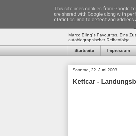
This site uses cookies from Google to 
are shared with Google along with per
Marco Ellin
statistics, and to detect and address 
Marco Elling´s Favourites. Eine Zu
autobiographischer Reihenfolge.
Startseite
Impressum
Sonntag, 22. Juni 2003
Kettcar - Landungs