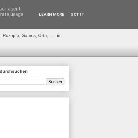
user-agent
erate usage
LEARN MORE
GOT IT
 Rezepte, Games, Orte, ... - in
 durchsuchen