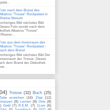
pala...
Foto nach dem Brand des
Albatros "Trosse" Rockpalast in
Rheine-Mesum
vorheriges Bild nächstes Bild
Dieses Foto wurde nach dem
kothek Albatros "Trosse"
 Rheine-...
Foto aus dem Innenraum des
Albatros "Trosse" Rockpalast -
nach dem Brand
vorheriges Bild nächstes Bild Der
Innenraum der Trosse. Dieses
ach dem Brand der Diskothek
se...
04)
Trosse
(32)
Buch
(25)
Ziele erreichen
(16)
Zitat
(12)
inanzen
(8)
Lernen
(8)
Orte
(8)
)
Geld
(7)
R.E.M.
(7)
1Live
(6)
Film
(5)
Soundtrack
(5)
DVD
(4)