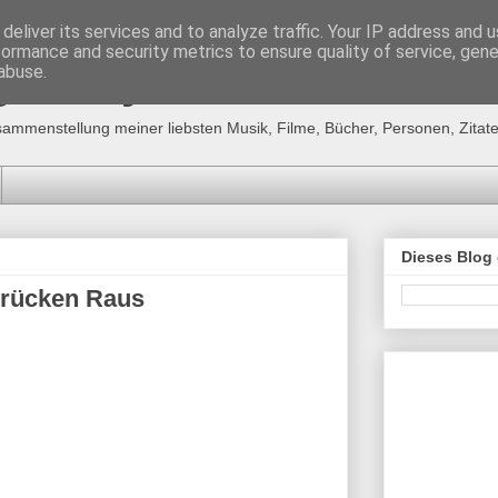
deliver its services and to analyze traffic. Your IP address and 
formance and security metrics to ensure quality of service, gen
g´s "MyFavourites"
abuse.
sammenstellung meiner liebsten Musik, Filme, Bücher, Personen, Zitate,
Dieses Blog
brücken Raus