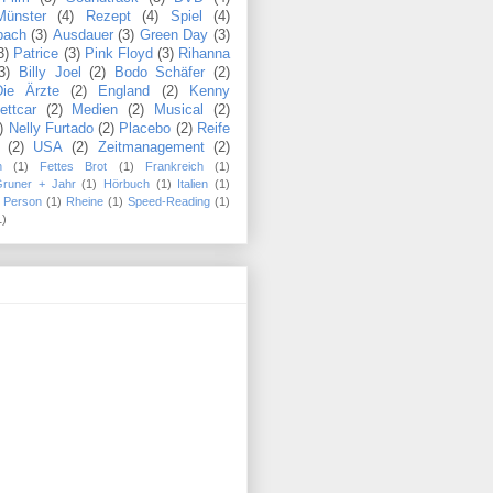
Münster
(4)
Rezept
(4)
Spiel
(4)
bach
(3)
Ausdauer
(3)
Green Day
(3)
3)
Patrice
(3)
Pink Floyd
(3)
Rihanna
3)
Billy Joel
(2)
Bodo Schäfer
(2)
Die Ärzte
(2)
England
(2)
Kenny
ettcar
(2)
Medien
(2)
Musical
(2)
)
Nelly Furtado
(2)
Placebo
(2)
Reife
(2)
USA
(2)
Zeitmanagement
(2)
n
(1)
Fettes Brot
(1)
Frankreich
(1)
Gruner + Jahr
(1)
Hörbuch
(1)
Italien
(1)
Person
(1)
Rheine
(1)
Speed-Reading
(1)
1)