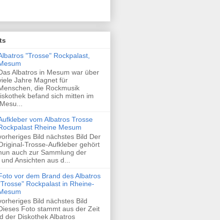
ts
Albatros "Trosse" Rockpalast,
Mesum
Das Albatros in Mesum war über
viele Jahre Magnet für
Menschen, die Rockmusik
skothek befand sich mitten im
Mesu...
Aufkleber vom Albatros Trosse
Rockpalast Rheine Mesum
vorheriges Bild nächstes Bild Der
Original-Trosse-Aufkleber gehört
nun auch zur Sammlung der
und Ansichten aus d...
Foto vor dem Brand des Albatros
"Trosse" Rockpalast in Rheine-
Mesum
vorheriges Bild nächstes Bild
Dieses Foto stammt aus der Zeit
 der Diskothek Albatros