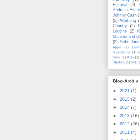
Festival
(4)
Andreas Esch
Johnny Cash
(
(3)
Werbung
(
Country
(2)
Loggins
(2)
K
Münsterland
(2
(2)
Schottland
Apple
(1)
Berli
Geschichte
(1)
Krimi
(1)
Köln
(1)
Stärken
(1)
Sylt
(
Blog-Archiv
►
2021
(1)
►
2015
(2)
►
2014
(7)
►
2013
(16)
►
2012
(26)
►
2011
(4)